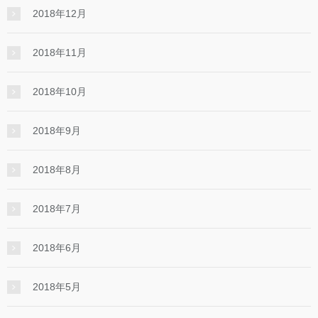
2018年12月
2018年11月
2018年10月
2018年9月
2018年8月
2018年7月
2018年6月
2018年5月