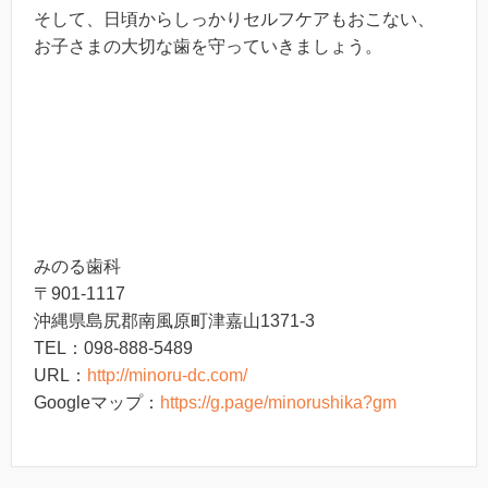
そして、日頃からしっかりセルフケアもおこない、
お子さまの大切な歯を守っていきましょう。
みのる歯科
〒901-1117
沖縄県島尻郡南風原町津嘉山1371-3
TEL：098-888-5489
URL：
http://minoru-dc.com/
Googleマップ：
https://g.page/minorushika?gm