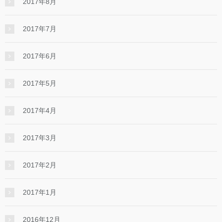
2017年8月
2017年7月
2017年6月
2017年5月
2017年4月
2017年3月
2017年2月
2017年1月
2016年12月