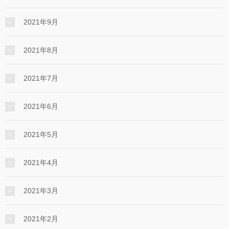
2021年9月
2021年8月
2021年7月
2021年6月
2021年5月
2021年4月
2021年3月
2021年2月