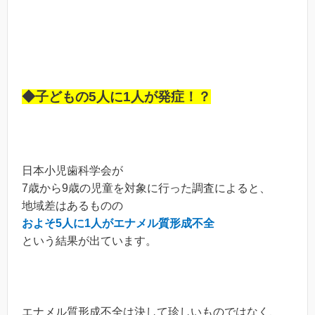
◆子どもの5人に1人が発症！？
日本小児歯科学会が
7歳から9歳の児童を対象に行った調査によると、
地域差はあるものの
およそ5人に1人がエナメル質形成不全
という結果が出ています。
エナメル質形成不全は決して珍しいものではなく、