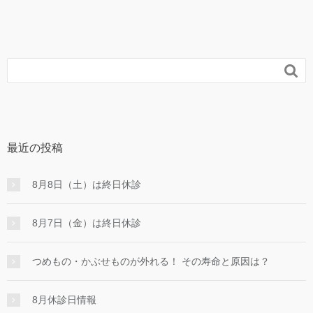

最近の投稿
8月8日（土）は終日休診
8月7日（金）は終日休診
つめもの・かぶせものが外れる！ その寿命と原因は？
8月休診日情報