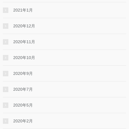
2021年1月
2020年12月
2020年11月
2020年10月
2020年9月
2020年7月
2020年5月
2020年2月