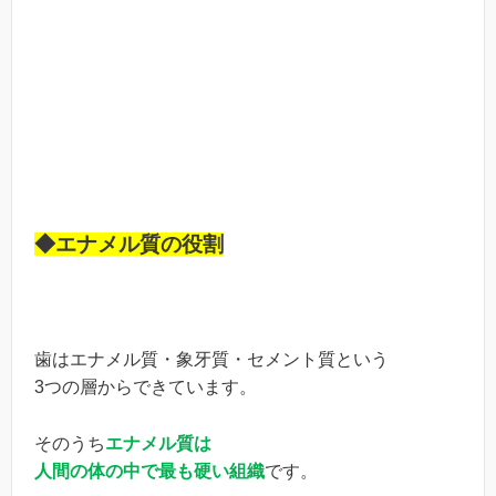
◆エナメル質の役割
歯はエナメル質・象牙質・セメント質という
3つの層からできています。
そのうち
エナメル質は
人間の体の中で最も硬い組織
です。