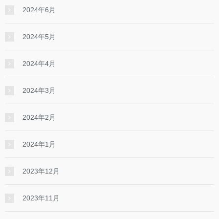
2024年6月
2024年5月
2024年4月
2024年3月
2024年2月
2024年1月
2023年12月
2023年11月