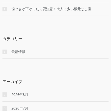
歯ぐきが下がったら要注意！大人に多い根元むし歯
カテゴリー
最新情報
アーカイブ
2026年8月
2026年7月