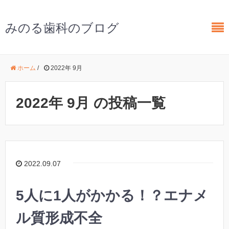
みのる歯科のブログ
ホーム
/
2022年 9月
2022年 9月 の投稿一覧
2022.09.07
5人に1人がかかる！？エナメ
ル質形成不全