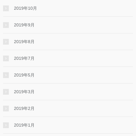
2019年10月
2019年9月
2019年8月
2019年7月
2019年5月
2019年3月
2019年2月
2019年1月