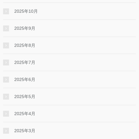
2025年10月
2025年9月
2025年8月
2025年7月
2025年6月
2025年5月
2025年4月
2025年3月