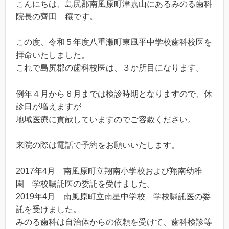
こんにちは、島尻郡南風原町津嘉山にあるみのる歯科
院長の齊田 穰です。
この度、令和５年度八重瀬町東風平中学校歯科校医を
拝命いたしました。
これで島尻郡の歯科校医は、３か所目になります。
例年４月から６月までは検診時期となりますので、休
診日が増えますが
地域医療に貢献していますのでご容赦ください。
来院の際は電話で予約をお願いいたします。
2017年4月 南風原町立翔南小学校および翔南幼稚
園 学校嘱託医の委託を受けました。
2019年4月 南風原町立南星中学校 学校嘱託医の委
託を受けました。
みのる歯科は自治体からの依頼を受けて、歯科検診等